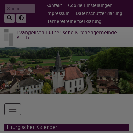
Direkt
Fußbereichsmenü
Kontakt
Cookie-Einstellungen
Suche
zum
Impressum
Datenschutzerklärung
Inhalt
Barrierefreiheitserklärung
Evangelisch-Lutherische Kirchengemeinde
Plech
Hauptnavigation
Liturgischer Kalender