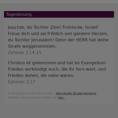
Tageslosung
Jauchze, du Tochter Zion! Frohlocke, Israel!
Freue dich und sei fröhlich von ganzem Herzen,
du Tochter Jerusalem! Denn der HERR hat deine
Strafe weggenommen.
Zefanja 3,14-15
Christus ist gekommen und hat im Evangelium
Frieden verkündigt euch, die ihr fern wart, und
Frieden denen, die nahe waren.
Epheser 2,17
© Evangelische Brüder-Unität –
Herrnhuter Brüdergemeine
Weitere Informationen finden Sie
hier
.