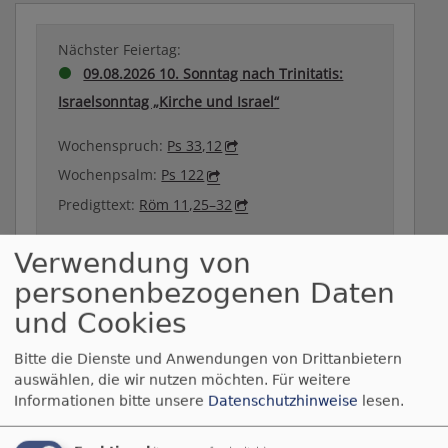
Nächster Feiertag:
09.08.2026 10. Sonntag nach Trinitatis:
Israelsonntag „Kirche und Israel“
Wochenspruch:
Ps 33,12
Wochenpsalm:
Ps 122
Predigttext:
Röm 11,25–32
Verwendung von
Der nächste hohe kirchliche Feiertag:
personenbezogenen Daten
04.10.2026 Erntedankfest
und Cookies
Zum Kalender
Bitte die Dienste und Anwendungen von Drittanbietern
auswählen, die wir nutzen möchten.
Für weitere
Informationen bitte unsere
Datenschutzhinweise
lesen.
Breadcrumb
Startseite
Weidenkirchen-Aktionstag