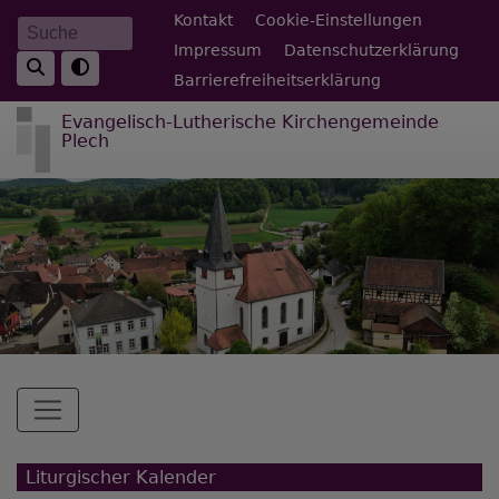
Direkt
Fußbereichsmenü
Kontakt
Cookie-Einstellungen
Suche
zum
Impressum
Datenschutzerklärung
Inhalt
Barrierefreiheitserklärung
Evangelisch-Lutherische Kirchengemeinde
Plech
Hauptnavigation
Liturgischer Kalender