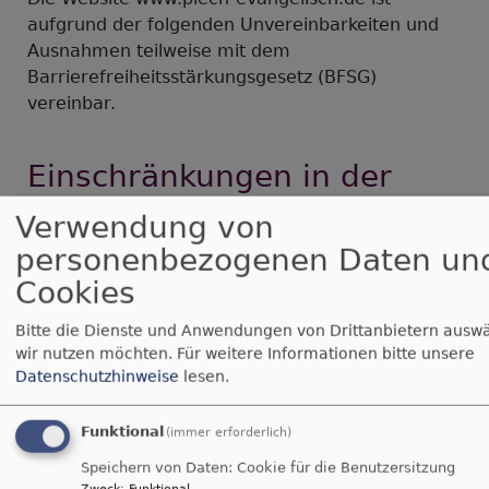
aufgrund der folgenden Unvereinbarkeiten und
Ausnahmen teilweise mit dem
Barrierefreiheitsstärkungsgesetz (BFSG)
vereinbar.
Einschränkungen in der
Barrierefreiheit beim Theme
Verwendung von
VK Philippus classic
personenbezogenen Daten un
Cookies
Hier den Text für vk_classic einfügen
Bitte die Dienste und Anwendungen von Drittanbietern auswä
wir nutzen möchten.
Für weitere Informationen bitte unsere
Nicht barrierefreie Inhalte
Datenschutzhinweise
lesen.
Die nachstehend aufgeführten Inhalte sind aus
Funktional
(immer erforderlich)
den folgenden Gründen nicht barrierefrei:
Speichern von Daten: Cookie für die Benutzersitzung