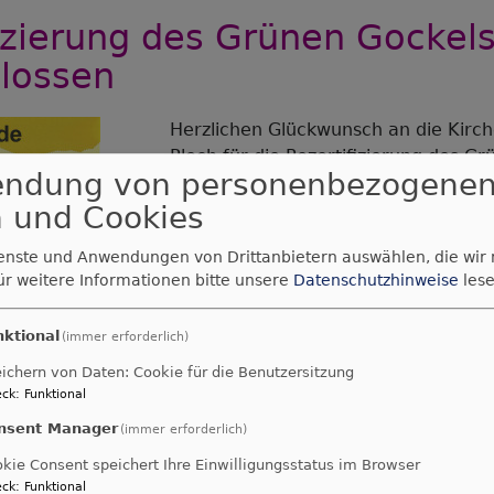
izierung des Grünen Gockel
lossen
Herzlichen Glückwunsch an die Kir
Plech für die Rezertifizierung des G
endung von personenbezogene
2022. Mit ihren Visionen, Maßnahme
Programmen hat die Kirchengemeind
 und Cookies
sie das Thema Nachhaltigkeit und B
ienste und Anwendungen von Drittanbietern auswählen, die wir
Schöpfung wieder einmal professione
ür weitere Informationen bitte unsere
Datenschutzhinweise
lese
Kernprofil erhoben hat.
nktional
(immer erforderlich)
ichern von Daten: Cookie für die Benutzersitzung
ck
:
Funktional
nsent Manager
(immer erforderlich)
kie Consent speichert Ihre Einwilligungsstatus im Browser
. Kirchengemeinde Plech
ck
:
Funktional