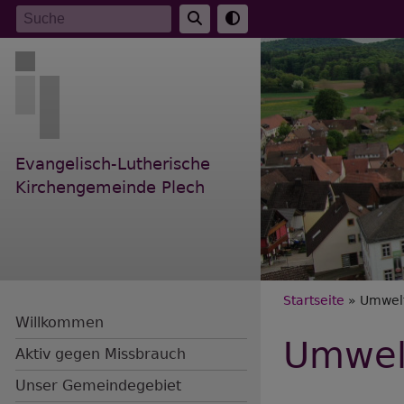
Direkt
Suche
zum
Inhalt
Evangelisch-Lutherische
Kirchengemeinde Plech
Breadc
Startseite
Umwel
Willkommen
Umwel
Aktiv gegen Missbrauch
Unser Gemeindegebiet