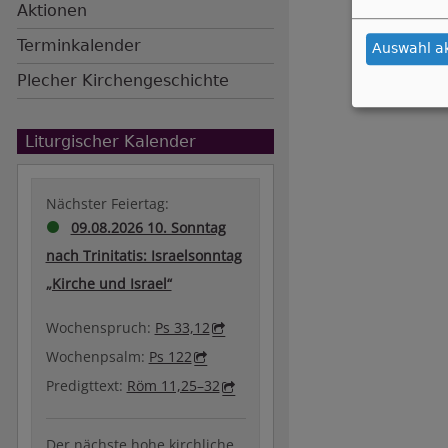
Aktionen
Terminkalender
Auswahl a
Plecher Kirchengeschichte
Liturgischer Kalender
Nächster Feiertag:
09.08.2026 10. Sonntag
nach Trinitatis: Israelsonntag
„Kirche und Israel“
Wochenspruch:
Ps 33,12
Wochenpsalm:
Ps 122
Predigttext:
Röm 11,25–32
Der nächste hohe kirchliche