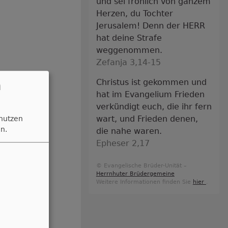
und sei fröhlich von ganzem
Herzen, du Tochter
Jerusalem! Denn der HERR
hat deine Strafe
weggenommen.
Zefanja 3,14-15
n
Christus ist gekommen und
hat im Evangelium Frieden
verkündigt euch, die ihr fern
wart, und Frieden denen,
 nutzen
n.
die nahe waren.
Epheser 2,17
© Evangelische Brüder-Unität –
Herrnhuter Brüdergemeine
Weitere Informationen finden Sie
hier
.