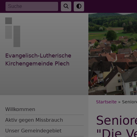
Direkt
Suche
zum
Inhalt
Evangelisch-Lutherische
Kirchengemeinde Plech
Breadc
Startseite
Senior
Willkommen
Senior
Aktiv gegen Missbrauch
"Die V
Unser Gemeindegebiet