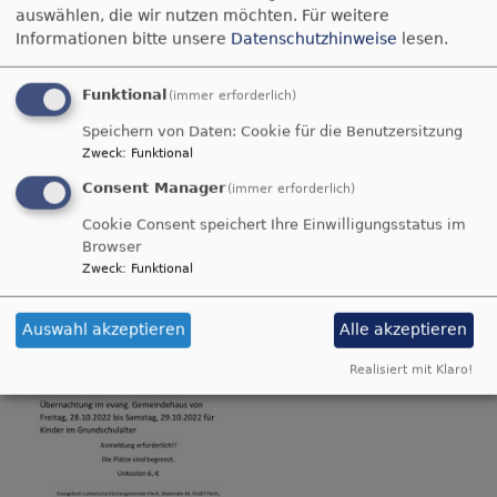
auswählen, die wir nutzen möchten.
Für weitere
Jim Knopf
Informationen bitte unsere
Datenschutzhinweise
lesen.
Lesenacht im
Funktional
(immer erforderlich)
Oktober
Speichern von Daten: Cookie für die Benutzersitzung
Zweck
:
Funktional
Consent Manager
(immer erforderlich)
Cookie Consent speichert Ihre Einwilligungsstatus im
Browser
Zweck
:
Funktional
Auswahl akzeptieren
Alle akzeptieren
Realisiert mit Klaro!