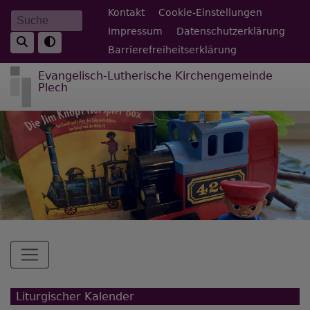
Direkt
Fußbereichsmenü
Kontakt
Cookie-Einstellungen
Suche
zum
Impressum
Datenschutzerklärung
Inhalt
Barrierefreiheitserklärung
Evangelisch-Lutherische Kirchengemeinde
Plech
Hauptnavigation
Liturgischer Kalender